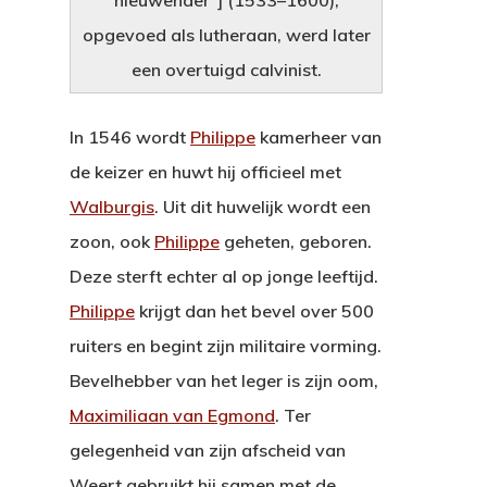
opgevoed als lutheraan, werd later
een overtuigd calvinist.
In 1546 wordt
Philippe
kamerheer van
de keizer en huwt hij officieel met
Walburgis
. Uit dit huwelijk wordt een
zoon, ook
Philippe
geheten, geboren.
Home
Deze sterft echter al op jonge leeftijd.
Philippe
krijgt dan het bevel over 500
De Graven Va
ruiters en begint zijn militaire vorming.
Horne
Bevelhebber van het leger is zijn oom,
Maximiliaan van Egmond
. Ter
Het Kasteel
Graaf Jacob I
gelegenheid van zijn afscheid van
Graaf Jacob II
Weert In 1566
Weert gebruikt hij samen met de