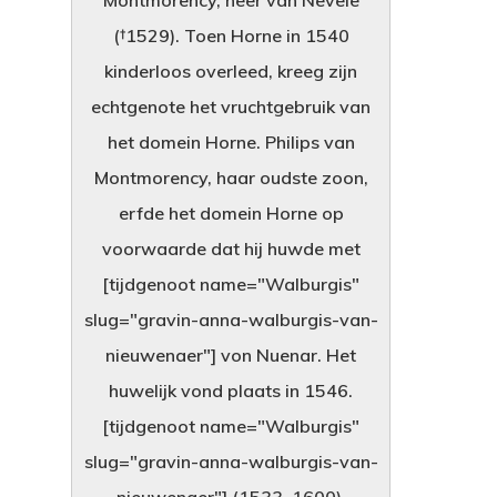
(†1529). Toen Horne in 1540
kinderloos overleed, kreeg zijn
echtgenote het vruchtgebruik van
het domein Horne. Philips van
Montmorency, haar oudste zoon,
erfde het domein Horne op
voorwaarde dat hij huwde met
[tijdgenoot name="Walburgis"
slug="gravin-anna-walburgis-van-
nieuwenaer"] von Nuenar. Het
huwelijk vond plaats in 1546.
[tijdgenoot name="Walburgis"
slug="gravin-anna-walburgis-van-
nieuwenaer"] (1533–1600),