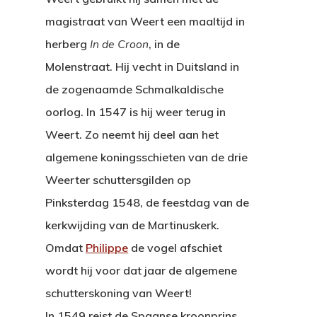
magistraat van Weert een maaltijd in
Graaf Jacob III
Tijdgenoten
Stadplattegrond 1565
herberg
In de Croon
, in de
Graaf Jan
Beeldenstorm 1566
Molenstraat. Hij vecht in Duitsland in
Contact
Philippe De Montmoren
de zogenaamde Schmalkaldische
oorlog. In 1547 is hij weer terug in
Jan Van Horne
Weert. Zo neemt hij deel aan het
algemene koningsschieten van de drie
Weerter schuttersgilden op
Pinksterdag 1548, de feestdag van de
kerkwijding van de Martinuskerk.
Omdat
Philippe
de vogel afschiet
wordt hij voor dat jaar de algemene
schutterskoning van Weert!
In 1549 reist de Spaanse kroonprins