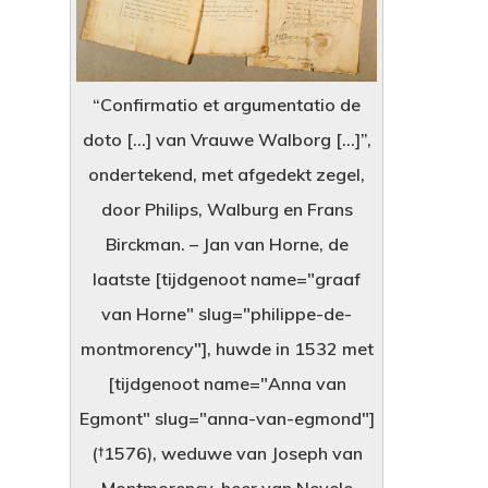
“Confirmatio et argumentatio de
doto […] van Vrauwe Walborg […]”,
ondertekend, met afgedekt zegel,
door Philips, Walburg en Frans
Birckman. – Jan van Horne, de
laatste [tijdgenoot name="graaf
van Horne" slug="philippe-de-
montmorency"], huwde in 1532 met
[tijdgenoot name="Anna van
Egmont" slug="anna-van-egmond"]
(†1576), weduwe van Joseph van
Montmorency, heer van Nevele