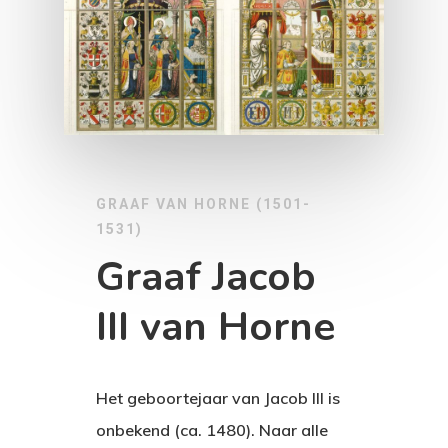
GRAAF VAN HORNE (1501-
1531)
Graaf Jacob
III van Horne
Het geboortejaar van Jacob III is
onbekend (ca. 1480). Naar alle