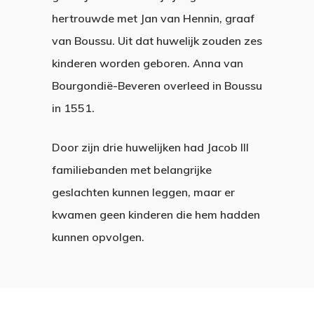
hertrouwde met Jan van Hennin, graaf
van Boussu. Uit dat huwelijk zouden zes
kinderen worden geboren. Anna van
Bourgondië-Beveren overleed in Boussu
in 1551.
Door zijn drie huwelijken had Jacob III
familiebanden met belangrijke
Home
geslachten kunnen leggen, maar er
kwamen geen kinderen die hem hadden
De Graven Va
kunnen opvolgen.
Horne
Het Kasteel
Graaf Jacob I
Graaf Jacob II