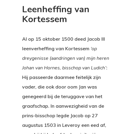
Weert In 1566
Leenheffing van
Graaf Jacob III
Kortessem
Tijdgenoten
Stadplattegrond 1565
Graaf Jan
Beeldenstorm 1566
Contact
Al op 15 oktober 1500 deed Jacob III
Philippe De Montmoren
leenverheffing van Kortessem
‘op
Jan Van Horne
dreygenisse (aandringen van) mijn heren
Johan van Hornes, bisschop van Ludich’
:
Hij passeerde daarmee feitelijk zijn
vader, die ook door oom Jan was
genegeerd bij de teruggave van het
graafschap. In aanwezigheid van de
prins-bisschop legde Jacob op 27
augustus 1503 in Leveroy een eed af,