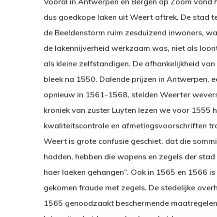
Vooral in Antwerpen en Bergen op Zoom vond he
dus goedkope laken uit Weert aftrek. De stad 
de Beeldenstorm ruim zesduizend inwoners, waa
de lakennijverheid werkzaam was, niet als loon
als kleine zelfstandigen. De afhankelijkheid v
bleek na 1550. Dalende prijzen in Antwerpen, 
opnieuw in 1561-1568, stelden Weerter wevers
kroniek van zuster Luyten lezen we voor 1555 
Hit enter to search or ESC to close
kwaliteitscontrole en afmetingsvoorschriften tr
Weert is grote confusie geschiet, dat die sommig
hadden, hebben die wapens en zegels der stad u
haer laeken gehangen”. Ook in 1565 en 1566 is 
gekomen fraude met zegels. De stedelijke overh
1565 genoodzaakt beschermende maatregelen t