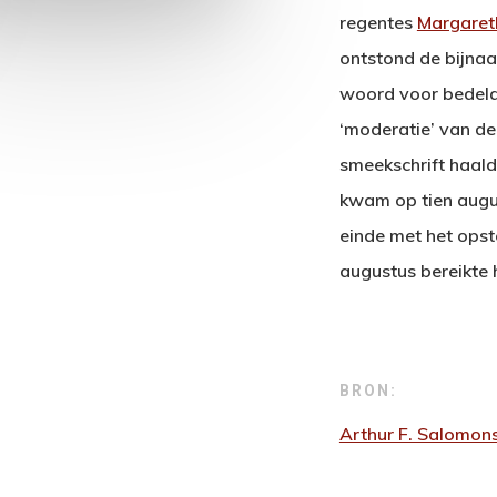
regentes
Margaret
ontstond de bijnaa
woord voor bedela
‘moderatie’ van de
smeekschrift haalde
kwam op tien augu
einde met het ops
augustus bereikte 
BRON:
Arthur F. Salomon