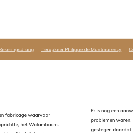
Bekeringsdrang
Terugkeer Philippe de Montmorency
C
Er is nog een aanw
ken fabricage waarvoor
problemen waren. 
oprichtte, het Wolambacht.
gestegen doordat 