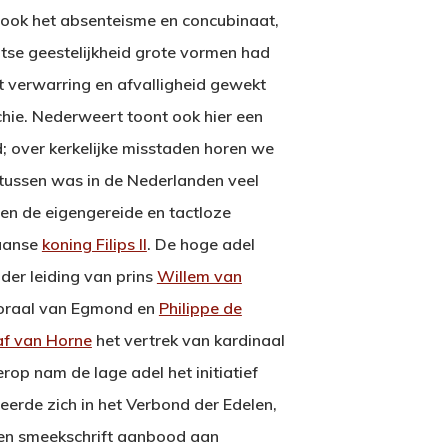
ook het absenteisme en concubinaat,
tse geestelijkheid grote vormen had
verwarring en afvalligheid gewekt
hie. Nederweert toont ook hier een
; over kerkelijke misstaden horen we
ntussen was in de Nederlanden veel
en de eigengereide en tactloze
paanse
koning Filips II
. De hoge adel
der leiding van prins
Willem van
moraal van Egmond en
Philippe de
af van Horne
het vertrek van kardinaal
rop nam de lage adel het initiatief
eerde zich in het Verbond der Edelen,
een smeekschrift aanbood aan