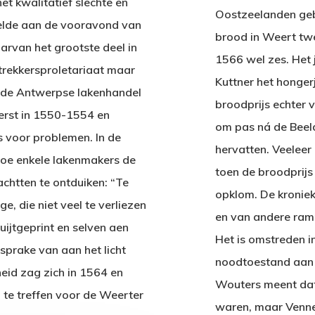
t kwalitatief slechte en
Oostzeelanden geb
telde aan de vooravond van
brood in Weert twee
rvan het grootste deel in
1566 wel zes. Het
trekkersproletariaat maar
Kuttner het honger
an de Antwerpse lakenhandel
broodprijs echter v
eerst in 1550-1554 en
om pas ná de Beeld
 voor problemen. In de
hervatten. Veeleer
hoe enkele lakenmakers de
toen de broodprijs 
achtten te ontduiken: “Te
opklom. De kroniek
e, die niet veel te verliezen
en van andere ram
ijtgeprint en selven aen
Het is omstreden i
sprake van aan het licht
noodtoestand aan 
eid zag zich in 1564 en
Wouters meent dat 
e treffen voor de Weerter
waren, maar Venner