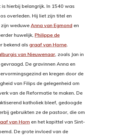
is hierbij belangrijk. In 1540 was
os overleden. Hij liet zijn titel en
n zijn weduwe
Anna van Egmond
en
eerder huwelijk,
Philippe de
er bekend als
graaf van Horne
.
lburgis van Nieuwenaar
, zoals Jan in
d gevraagd. De gravinnen Anna en
ervormingsgezind en kregen door de
gheid van Filips de gelegenheid om
werk van de Reformatie te maken. De
raktiserend katholiek bleef, gedoogde
ierbij gebruikten ze de pastoor, die om
raaf van Horn
en het kapittel van Sint-
emd. De grote invloed van de