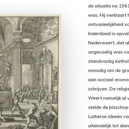
de situatie na 156
was. Hij verklaart
ontvankelijkheid v
Inderdaad is opval
Nederweert, dat a
ongevoelig was voor
standvastig katholi
onnodig om de gro
aan sociaal-econo
schrijven. De relig
Weert namelijk al v
stelde de bisschop
Lutherse ideeën v
uiteindelijk tot di