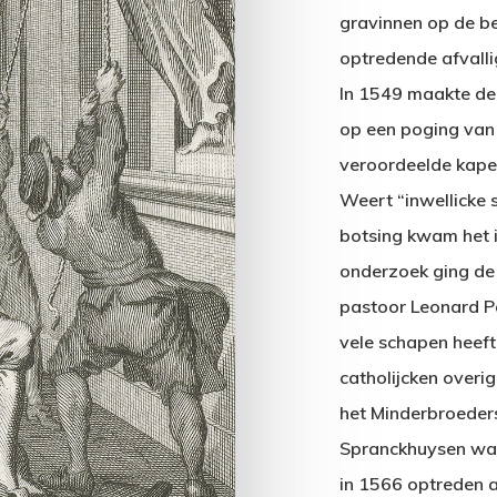
gravinnen op de b
optredende afvall
In 1549 maakte de
op een poging van 
veroordeelde kape
Weert “inwellicke s
botsing kwam het 
onderzoek ging de 
pastoor Leonard P
vele schapen heeft
catholijcken overig
het Minderbroeder
Spranckhuysen was 
in 1566 optreden a