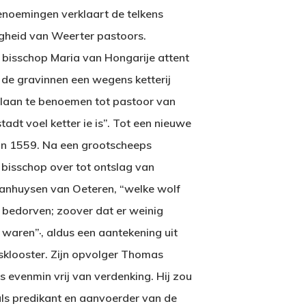
enoemingen verklaart de telkens
igheid van Weerter pastoors.
 bisschop Maria van Hongarije attent
de gravinnen een wegens ketterij
laan te benoemen tot pastoor van
tadt voel ketter ie is”. Tot een nieuwe
in 1559. Na een grootscheeps
bisschop over tot ontslag van
anhuysen van Oeteren, “welke wolf
 bedorven; zoover dat er weinig
 waren”·, aldus een aantekening uit
sklooster. Zijn opvolger Thomas
evenmin vrij van verdenking. Hij zou
ls predikant en aanvoerder van de