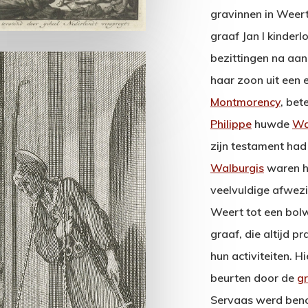
gravinnen in Weert 
graaf Jan I kinderlo
bezittingen na aa
haar zoon uit een 
Montmorency
, bet
Philippe
huwde
Wa
zijn testament ha
Walburgis
waren h
veelvuldige afwezi
Weert tot een bol
graaf, die altijd p
hun activiteiten. H
beurten door de
g
Servaas werd beno