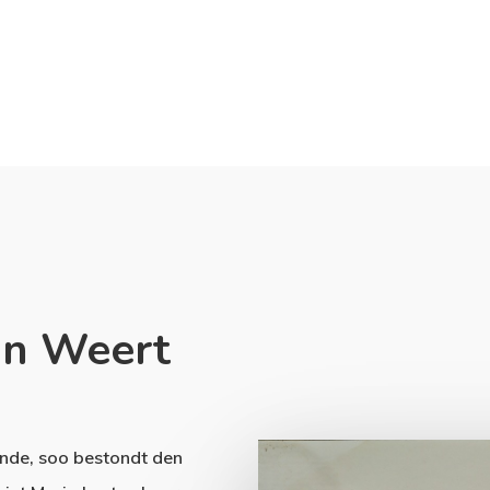
in Weert
nde, soo bestondt den