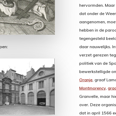
hervormden. Maar 
dat onder de Weer
aangenomen, moet 
hebben in de paroc
tegengesteld beeld
daar nauwelijks. I
pen:
verzet gerezen teg
politiek van de S
bewerkstelligde on
Oranje
, graaf La
Montmorency
,
gra
Granvelle, maar hie
over. Deze organis
dat in april 1566 