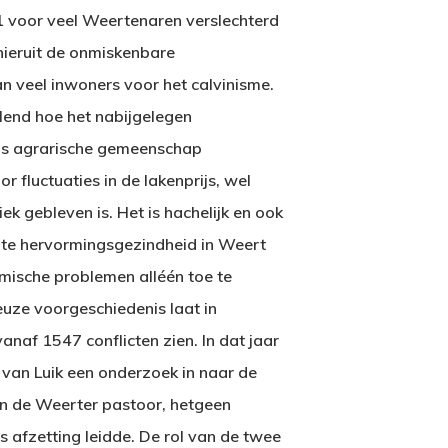
1 voor veel Weertenaren verslechterd
 hieruit de onmiskenbare
an veel inwoners voor het calvinisme.
lend hoe het nabijgelegen
ls agrarische gemeenschap
 fluctuaties in de lakenprijs, wel
ek gebleven is. Het is hachelijk en ook
te hervormingsgezindheid in Weert
mische problemen alléén toe te
ieuze voorgeschiedenis laat in
anaf 1547 conflicten zien. In dat jaar
 van Luik een onderzoek in naar de
an de Weerter pastoor, hetgeen
ens afzetting leidde. De rol van de twee